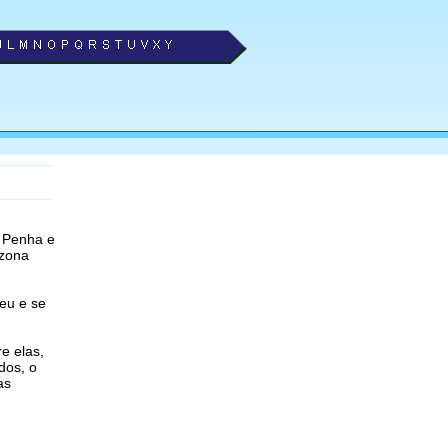
a Penha e
 zona
eu e se
e elas,
dos, o
as