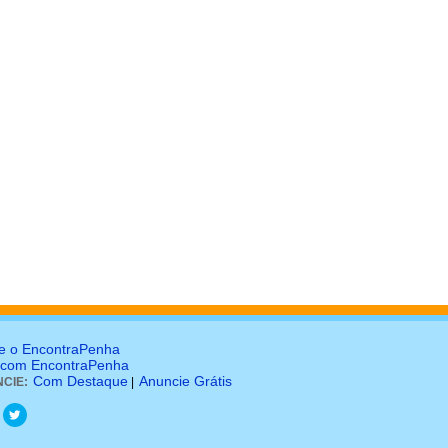
e o EncontraPenha
 com EncontraPenha
Com Destaque
Anuncie Grátis
CIE:
|