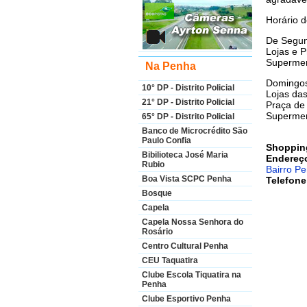
Horário 
De Segun
Lojas e 
Supermer
Na Penha
Domingos
10° DP - Distrito Policial
Lojas da
21° DP - Distrito Policial
Praça de
Supermer
65° DP - Distrito Policial
Banco de Microcrédito São
Paulo Confia
Shoppin
Bibilioteca José Maria
Endereç
Rubio
Bairro P
Boa Vista SCPC Penha
Telefon
Bosque
Capela
Capela Nossa Senhora do
Rosário
Centro Cultural Penha
CEU Taquatira
Clube Escola Tiquatira na
Penha
Clube Esportivo Penha