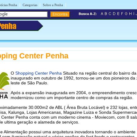
|
|
|
tícias Penha
Categorias
Sobre a Penha
Penha
ping Center Penha
O
Shopping Center Penha
Situado na região central do bairro d
inaugurado em outubro de 1992, tornou-se um dos pioneiros da
leste de São Paulo.
Após a expansão inaugurada em 2004, o empreendimento cresc
modernizou como um importante centro de compras da região.
ximadamente 30.000m2 de ABL ( Área Bruta Locável) e 232 lojas, entr
isa, Kalunga, Lojas Americanas, Magazine Luiza e Sonda Supermerca
 Center Penha conta com um moderno cinema - Moviecom, com 8 sal
e ultima geração e alameda de serviços.
de Alimentação possui uma arquitetura inovadora tornando o ambiente
 com iluminação natural e várias opções de fast foods e restaurantes.