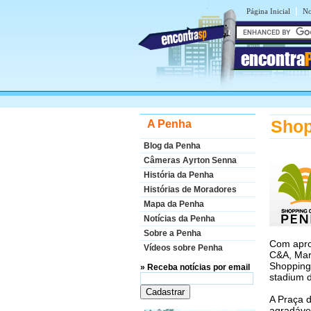
|
Página Inicial
No
encontra
Shop
A Penha
Blog da Penha
Câmeras Ayrton Senna
História da Penha
Histórias de Moradores
Mapa da Penha
Notícias da Penha
Sobre a Penha
Com apro
Vídeos sobre Penha
C&A, Mar
Shopping
» Receba notícias por email
stadium d
A Praça 
agradável