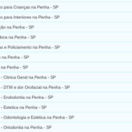
o para Crianças na Penha - SP
o para Interiores na Penha - SP
ção na Penha - SP
dora na Penha - SP
as e Policiamento na Penha - SP
s na Penha - SP
s na Penha - SP
 - Clinica Geral na Penha - SP
 - DTM e dor Orofacial na Penha - SP
 - Endodontia na Penha - SP
 - Estetica na Penha - SP
 - Odontologia e Estética na Penha - SP
 - Ortodontia na Penha - SP