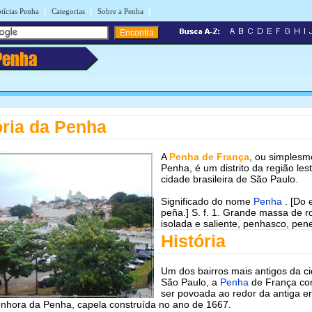
|
|
|
tícias Penha
Categorias
Sobre a Penha
Penha
ória da Penha
A
Penha de França
, ou simplesm
Penha, é um distrito da região les
cidade brasileira de São Paulo.
Significado do nome
Penha
. [Do 
peña.] S. f. 1. Grande massa de r
isolada e saliente, penhasco, pen
História
Um dos bairros mais antigos da c
São Paulo, a
Penha
de França co
ser povoada ao redor da antiga e
nhora da Penha, capela construída no ano de 1667.