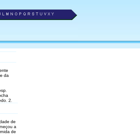
ente
te da
esp.
ocha
edo. 2.
idade de
meçou a
rmida de