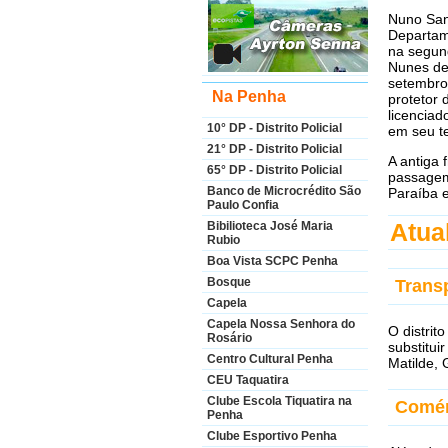
Nuno Sant
Departame
na segun
Nunes de
setembro
Na Penha
protetor 
licenciad
10° DP - Distrito Policial
em seu t
21° DP - Distrito Policial
A antiga 
65° DP - Distrito Policial
passagem 
Banco de Microcrédito São
Paraíba e
Paulo Confia
Atua
Bibilioteca José Maria
Rubio
Boa Vista SCPC Penha
Bosque
Trans
Capela
Capela Nossa Senhora do
O distrit
Rosário
substitui
Centro Cultural Penha
Matilde, 
CEU Taquatira
Clube Escola Tiquatira na
Comér
Penha
Clube Esportivo Penha