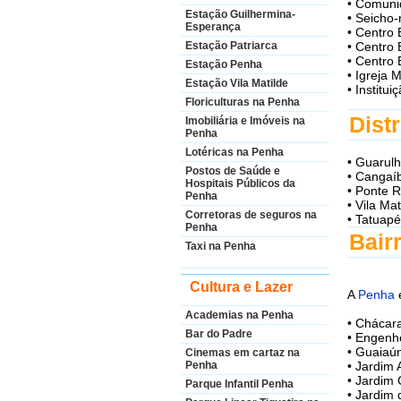
• Comuni
Estação Guilhermina-
• Seicho-
Esperança
• Centro 
• Centro 
Estação Patriarca
• Centro 
Estação Penha
• Igreja 
Estação Vila Matilde
• Institui
Floriculturas na Penha
Distr
Imobiliária e Imóveis na
Penha
Lotéricas na Penha
• Guarulh
Postos de Saúde e
• Cangaíb
Hospitais Públicos da
• Ponte R
Penha
• Vila Mat
Corretoras de seguros na
• Tatuapé
Penha
Bair
Taxi na Penha
Cultura e Lazer
A
Penha
Academias na Penha
• Chácar
Bar do Padre
• Engenh
• Guaiaú
Cinemas em cartaz na
Penha
• Jardim
• Jardim
Parque Infantil Penha
• Jardim 