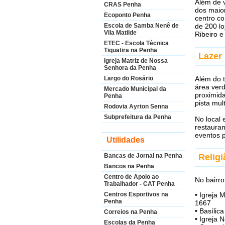
Além de 
CRAS Penha
dos maio
Ecoponto Penha
centro co
de 200 lo
Escola de Samba Nenê de
Vila Matilde
Ribeiro 
ETEC - Escola Técnica
Tiquatira na Penha
Lazer
Igreja Matriz de Nossa
Senhora da Penha
Além do t
Largo do Rosário
área verd
Mercado Municipal da
proximid
Penha
pista mul
Rodovia Ayrton Senna
Subprefeitura da Penha
No local
restauran
eventos p
Utilidades
Religi
Bancas de Jornal na Penha
Bancos na Penha
Centro de Apoio ao
No bairro
Trabalhador - CAT Penha
• Igreja 
Centros Esportivos na
Penha
1667
• Basíli
Correios na Penha
• Igreja
Escolas da Penha