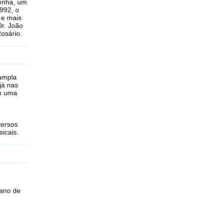
Penha, um
992, o
 e mais
Dr. João
osário.
 ampla
já nas
m uma
versos
icais.
 ano de