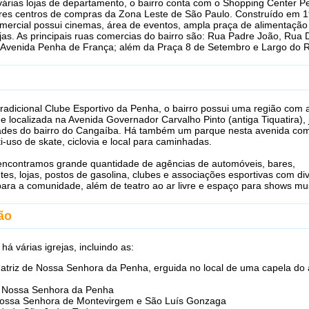
várias lojas de departamento, o bairro conta com o Shopping Center 
res centros de compras da Zona Leste de São Paulo. Construído em 1
mercial possui cinemas, área de eventos, ampla praça de alimentação
jas. As principais ruas comercias do bairro são: Rua Padre João, Rua 
e Avenida Penha de França; além da Praça 8 de Setembro e Largo do R
radicional Clube Esportivo da Penha, o bairro possui uma região com
e localizada na Avenida Governador Carvalho Pinto (antiga Tiquatira), 
ades do bairro do Cangaíba. Há também um parque nesta avenida co
ti-uso de skate, ciclovia e local para caminhadas.
 encontramos grande quantidade de agências de automóveis, bares,
tes, lojas, postos de gasolina, clubes e associações esportivas com di
ara a comunidade, além de teatro ao ar livre e espaço para shows mus
ão
 há várias igrejas, incluindo as:
Matriz de Nossa Senhora da Penha, erguida no local de uma capela do
ca Nossa Senhora da Penha
 Nossa Senhora de Montevirgem e São Luís Gonzaga