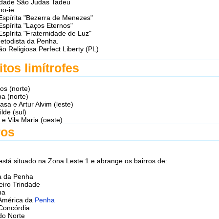
dade São Judas Tadeu
no-ie
Espírita "Bezerra de Menezes"
Espírita "Laços Eternos"
Espírita "Fraternidade de Luz"
Metodista da Penha.
ção Religiosa Perfect Liberty (PL)
itos limítrofes
os (norte)
a (norte)
asa e Artur Alvim (leste)
ilde (sul)
 e Vila Maria (oeste)
ros
está situado na Zona Leste 1 e abrange os bairros de:
a da Penha
eiro Trindade
na
 América da
Penha
 Concórdia
do Norte