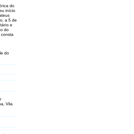
órica do
u início
ateus
o, a 5 de
ário e
ão do
 consta
le do
r
a, Vila