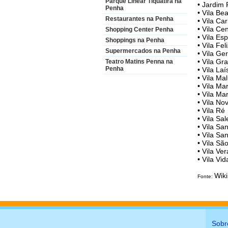
Parque Linear Tiquatira na
• Jardim 
Penha
• Vila Bea
Restaurantes na Penha
• Vila C
• Vila Ce
Shopping Center Penha
• Vila Es
Shoppings na Penha
• Vila Fel
Supermercados na Penha
• Vila Ge
• Vila Gr
Teatro Matins Penna na
Penha
• Vila Laí
• Vila Mal
• Vila Ma
• Vila Mar
• Vila N
• Vila Ré
• Vila Sal
• Vila Sa
• Vila Sa
• Vila Sã
• Vila Ver
• Vila Vid
Wik
Fonte:
Sobr