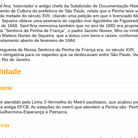
'Ana, historiador e antigo chefe da Subdivisão de Documentação Hist
nto de Cultura da prefeitura de São Paulo, relata que a Penha teve se
da metade do século XVII, citando uma petição em que o licenciado M
 Siqueira obteve uma sesmaria do capitão-mor Agostinho de Figueired
 de 1668. Sant'Ana menciona também que no ano de 1682 era propriet
da "Senhora da Penha de França", o padre Jacinto Nunes, filho ou irm
o Mateus Nunes de Siqueira, que a dotou com bens e raizes, conforme
estamento aberto de fevereiro de 1684.
freguesia de Nossa Senhora da Penha de França era, no século XVII,
obrigatória para os viajantes que se deslocavam entre São Paulo, Va
 Rio de Janeiro.
lidade
porte
o é atendido pela Linha 3-Vermelha do Metrô paulistano, que acabou po
r a antiga EFCB. As estações do metrô que atendem a Penha são: Penh
Guilhermina-Esperança e Patriarca.
cio