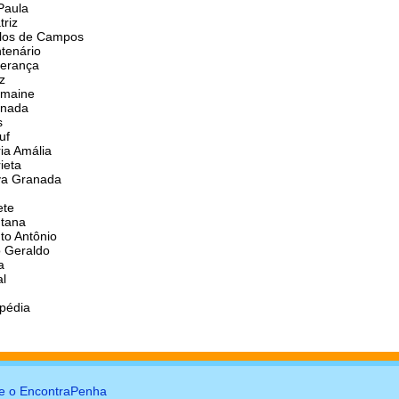
Paula
triz
arlos de Campos
ntenário
perança
iz
rmaine
anada
s
uf
ria Amália
ieta
ova Granada
ete
ntana
nto Antônio
o Geraldo
a
al
ipédia
e o EncontraPenha