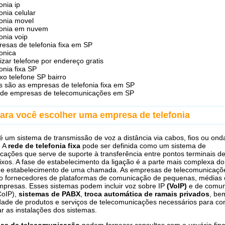
onia ip
fonia celular
fonia movel
fonia em nuvem
fonia voip
esas de telefonia fixa em SP
fonica
lizar telefone por endereço gratis
fonia fixa SP
ixo telefone SP bairro
s são as empresas de telefonia fixa em SP
a de empresas de telecomunicações em SP
para você escolher uma empresa de telefonia
é um sistema de transmissão de voz a distância via cabos, fios ou ond
. A
rede de telefonia fixa
pode ser definida como um sistema de
cações que serve de suporte à transferência entre pontos terminais d
fixos. A fase de estabelecimento da ligação é a parte mais complexa do
de estabelecimento de uma chamada. As empresas de telecomunicaçõ
 fornecedores de plataformas de comunicação de pequenas, médias 
presas. Esses sistemas podem incluir voz sobre IP
(VoIP)
e de comun
CoIP),
sistemas de PABX
,
troca automática de ramais privados
, be
ade de produtos e serviços de telecomunicações necessários para co
r as instalações dos sistemas.
as de telecomunicação
podem fornecer consultas com o usuário final