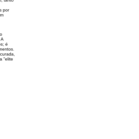
s por
em
ão
 A
s; é
mentos.
ocurada,
 "elite