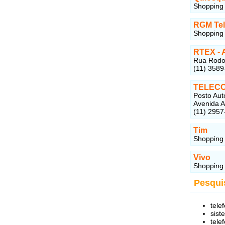
Shopping 
RGM Tel
Shopping 
RTEX - 
Rua Rodov
(11) 3589
TELEC
Posto Aut
Avenida A
(11) 2957
Tim
Shopping 
Vivo
Shopping 
Pesqui
tele
sist
telef