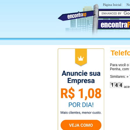
|
Página Inicial
No
encontra
Telef
Para você o
Penha, com 
Similares: »
ace