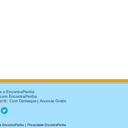
e o EncontraPenha
 com EncontraPenha
Com Destaque
Anuncie Grátis
CIE:
|
|
s EncontraPenha
Privacidade EncontraPenha