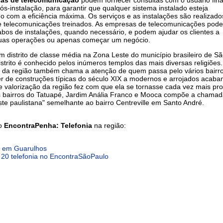
ós-instalação, para garantir que qualquer sistema instalado esteja
o com a eficiência máxima. Os serviços e as instalações são realizado
e telecomunicações treinados. As empresas de telecomunicações pod
abos de instalações, quando necessário, e podem ajudar os clientes a
suas operações ou apenas começar um negócio.
 distrito de classe média na Zona Leste do município brasileiro de S
istrito é conhecido pelos inúmeros templos das mais diversas religiões.
a da região também chama a atenção de quem passa pelo vários bairro
er de construções típicas do século XIX a modernos e arrojados acaba
e valorização da região fez com que ela se tornasse cada vez mais pr
s bairros do Tatuapé, Jardim Anália Franco e Mooca compõe a chamada
ste paulistana" semelhante ao bairro Centreville em Santo André.
do
EncontraPenha: Telefonia
na região:
a em Guarulhos
 20 telefonia no EncontraSãoPaulo