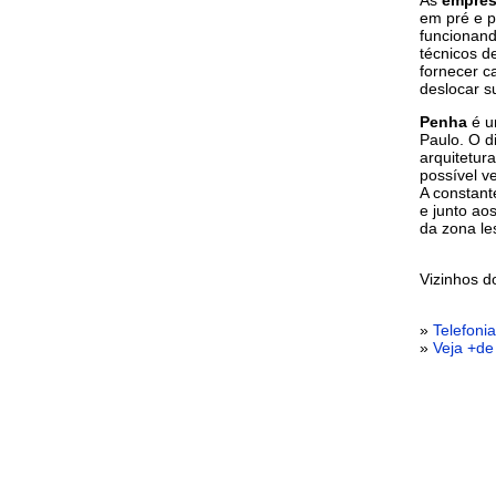
em pré e p
funcionand
técnicos d
fornecer c
deslocar 
Penha
é um
Paulo. O d
arquitetur
possível v
A constant
e junto ao
da zona le
Vizinhos 
»
Telefoni
»
Veja +de