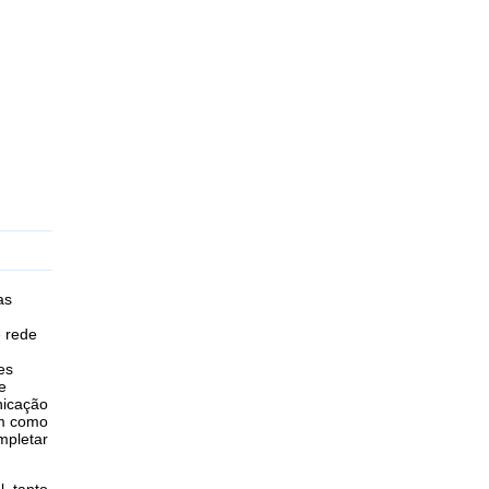
as
e rede
es
e
icação
m como
mpletar
, tanto