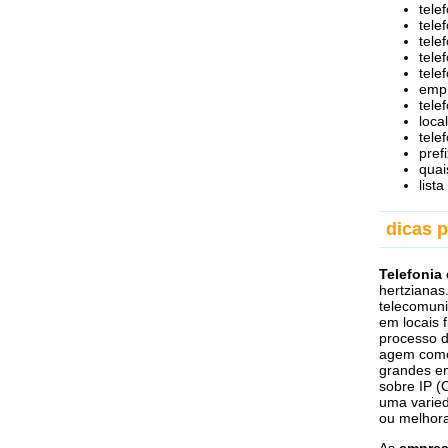
telef
tele
tele
tele
tele
empr
tele
loca
tele
pref
quai
list
dicas 
Telefonia
hertzianas
telecomuni
em locais 
processo 
agem como
grandes em
sobre IP (
uma varied
ou melhora
As
empres