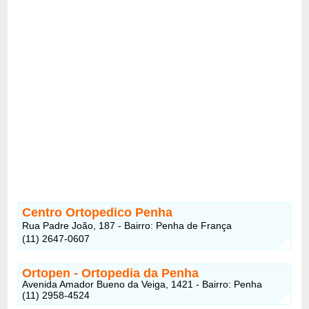
Centro Ortopedico Penha
Rua Padre João, 187 - Bairro: Penha de França
(11) 2647-0607
Ortopen - Ortopedia da Penha
Avenida Amador Bueno da Veiga, 1421 - Bairro: Penha
(11) 2958-4524