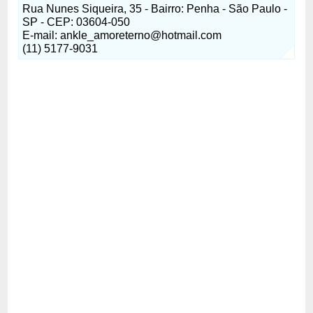
Rua Nunes Siqueira, 35 - Bairro: Penha - São Paulo -
SP - CEP: 03604-050
E-mail: ankle_amoreterno@hotmail.com
(11) 5177-9031