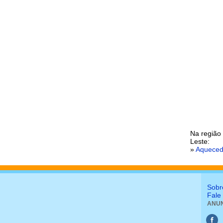
Na região
Leste:
»
Aqueced
Sobr
Fale
ANUN