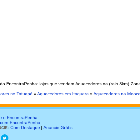
 do EncontraPenha: lojas que vendem Aquecedores na (raio 3km) Zon
ores no Tatuapé
»
Aquecedores em Itaquera
»
Aquecedores na Mooc
e o EncontraPenha
 com EncontraPenha
Com Destaque
Anuncie Grátis
CIE:
|