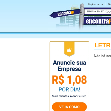
|
Página Inicial
No
encontra
LETRA
Não há íte